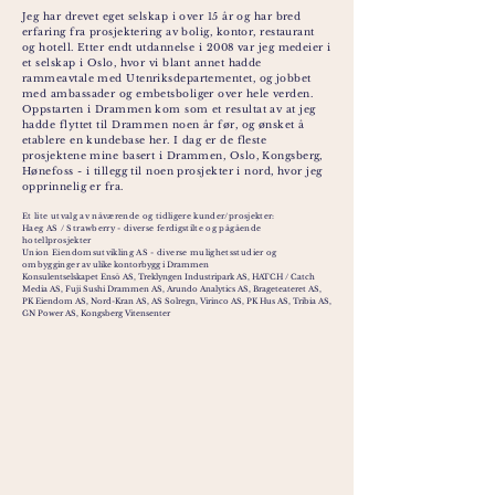
Jeg har drevet eget selskap i over 15 år og har bred
erfaring fra prosjektering av bolig, kontor, restaurant
og hotell. Etter endt utdannelse i 2008 var jeg medeier i
et selskap i Oslo, hvor vi blant annet hadde
rammeavtale med Utenriksdepartementet, og jobbet
med ambassader og embetsboliger over hele verden.
Oppstarten i Drammen kom som et resultat av at jeg
hadde flyttet til Drammen noen år før, og ønsket å
etablere en kundebase her. I dag er de fleste
prosjektene mine basert i Drammen, Oslo, Kongsberg,
Hønefoss - i tillegg til noen prosjekter i nord, hvor jeg
opprinnelig er fra.
Et lite utvalg av nåværende og tidligere kunder/prosjekter:
Haeg AS / Strawberry - diverse ferdigstilte og pågående
hotellprosjekter
Union Eiendomsutvikling AS - diverse mulighetsstudier og
ombygginger
av ulike kontorbygg i Drammen
Konsulentselskapet Ensō AS, Treklyngen Indu
stripark AS, HATCH / Catch
Media AS, Fuji Sushi Drammen AS, Arundo Analytics AS, Brageteateret AS,
PK Eiendom AS, Nord-Kran AS, AS Solregn, Virinco AS, PK Hus AS, Tribia AS,
GN Power AS, Kongsberg Vitensenter