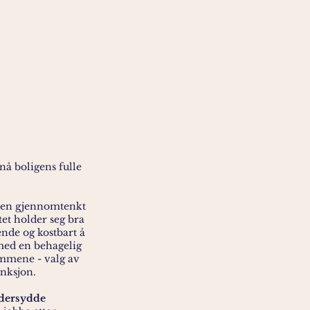
nå boligens fulle
d en gjennomtenkt
tet holder seg bra
tende og kostbart å
med en behagelig
mmene - valg av
unksjon.
dersydde