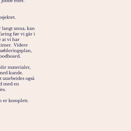
 jobbe etter.
sjektet.
r langt unna, kan
aring før vi går i
e at vi har
 timer. Videre
g/møbleringsplan,
 moodboard.
lir materialer,
 med kunde.
t utarbeides også
id med en
des.
n er ko
mplett.