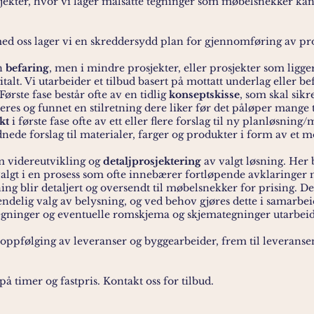
sjekter, hvor vi lager målsatte tegninger som møbelsnekker kan
ed oss lager vi en skreddersydd plan for gjennomføring av pro
en
befaring
, men i mindre prosjekter, eller prosjekter som ligge
talt. Vi utarbeider et tilbud basert på mottatt underlag eller bef
ørste fase består ofte av en tidlig
konseptskisse
, som skal sikr
res og funnet en stilretning dere liker før det påløper mange
kt
i første fase ofte av ett eller flere forslag til ny planløsnin
nede forslag til materialer, farger og produkter i form av et
m videreutvikling og
detaljprosjektering
av valgt løsning. Her b
valgt i en prosess som ofte innebærer fortløpende avklaringer
g blir detaljert og oversendt til møbelsnekker for prising. De
ndelig valg av belysning, og ved behov gjøres dette i samarbe
tegninger og eventuelle romskjema og skjemategninger utarbei
oppfølging av leveranser og byggearbeider, frem til leveranse
 på timer og fastpris. Kontakt oss for tilbud.