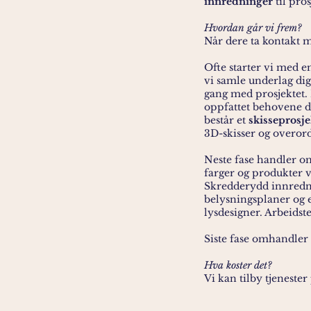
innredninger
til pro
Hvordan går vi frem?
Når dere ta kontakt m
Ofte starter vi med 
vi samle underlag digi
gang med prosjektet. F
oppfattet behovene de
består et
skisseprosje
3D-skisser og overord
Neste fase handler o
farger og produkter 
Skredderydd innrednin
belysningsplaner og e
lysdesigner. Arbeids
Siste fase omhandler 
Hva koster det?
Vi kan tilby tjenester