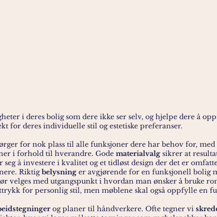
heter i deres bolig som dere ikke ser selv, og hjelpe dere å opp
t for deres individuelle stil og estetiske preferanser.
ørger for nok plass til alle funksjoner dere har behov for, me
ner i forhold til hverandre. Gode
materialvalg
sikrer at resulta
r seg å investere i kvalitet og et tidløst design der det er omfat
enere. Riktig
belysning
er avgjørende for en funksjonell bolig 
ør velges med utgangspunkt i hvordan man ønsker å bruke ro
ttrykk for personlig stil, men møblene skal også oppfylle en f
beidstegninger
og planer til håndverkere. Ofte tegner vi
skred